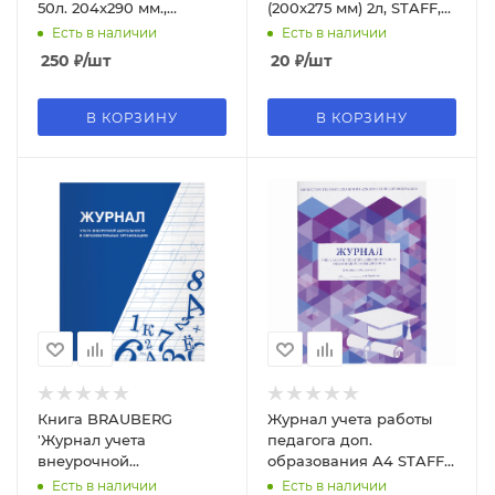
50л. 204х290 мм.,
(200х275 мм) 2л, STAFF,
картон, на гребне, 21с2
(50 шт;уп), 130194
Есть в наличии
Есть в наличии
250
₽
/шт
20
₽
/шт
В КОРЗИНУ
В КОРЗИНУ
Книга BRAUBERG
Журнал учета работы
'Журнал учета
педагога доп.
внеурочной
образования А4 STAFF
деятельности в
48л. 200х290 мм.,
Есть в наличии
Есть в наличии