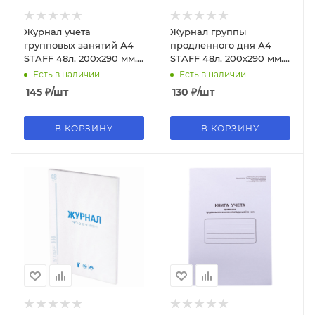
Журнал учета
Журнал группы
групповых занятий А4
продленного дня А4
STAFF 48л. 200х290 мм.,
STAFF 48л. 200х290 мм.,
картон, офсет, 130246
картон, офсет, 130244
Есть в наличии
Есть в наличии
145
₽
/шт
130
₽
/шт
В КОРЗИНУ
В КОРЗИНУ