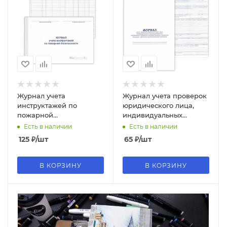
Журнал учета
Журнал учета проверок
инструктажей по
юридического лица,
пожарной
индивидуальных
безопасности, А4, 48
предпринимателей, А5 ,
Есть в наличии
Есть в наличии
листов, 132
30 листов, 058621
125
₽
/шт
65
₽
/шт
В КОРЗИНУ
В КОРЗИНУ