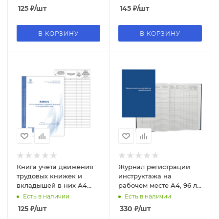
образовательных
картон, офсет, 130243
125
₽
/шт
145
₽
/шт
организациях', 127926
В КОРЗИНУ
В КОРЗИНУ
Книга учета движения
Журнал регистрации
трудовых книжек и
инструктажа на
вкладышей в них А4
рабочем месте A4, 96 л,
48л вертикальная,
офсет 55-60 г;м², 90%
Есть в наличии
Есть в наличии
012601
белизна, 2056109
125
₽
/шт
330
₽
/шт