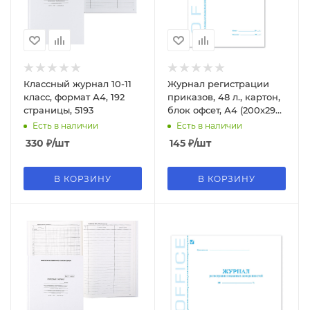
Классный журнал 10-11
Журнал регистрации
класс, формат А4, 192
приказов, 48 л., картон,
страницы, 5193
блок офсет, А4 (200х290
мм), STAFF, 130079
Есть в наличии
Есть в наличии
330
₽
/шт
145
₽
/шт
В КОРЗИНУ
В КОРЗИНУ