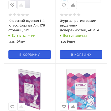
Классный журнал 1-4
Журнал регистрации
класс, формат А4, 176
выданных
страниц, 5191
доверенностей, 48 л. А4
Brauberg 130081
Есть в наличии
Есть в наличии
330
₽
/шт
135
₽
/шт
В КОРЗИНУ
В КОРЗИНУ