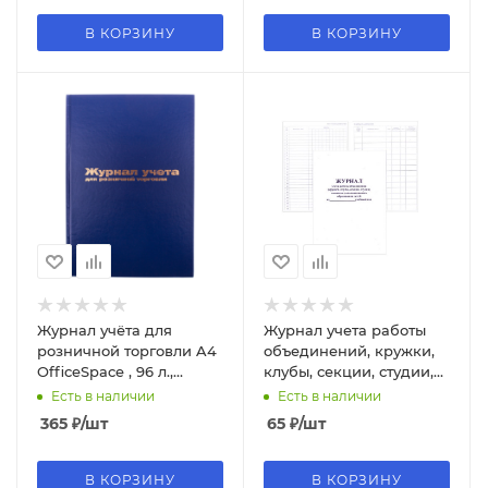
В КОРЗИНУ
В КОРЗИНУ
Журнал учёта для
Журнал учета работы
розничной торговли A4
объединений, кружки,
OfficeSpace , 96 л.,
клубы, секции, студии,
бумвинил, офсет, K-
008907
Есть в наличии
Есть в наличии
RT96_2991
365
₽
/шт
65
₽
/шт
В КОРЗИНУ
В КОРЗИНУ