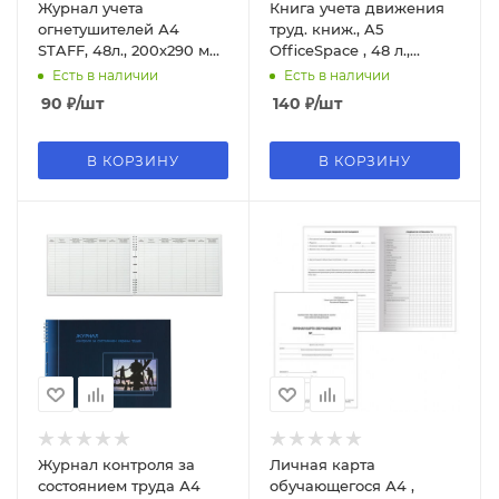
Журнал учета
Книга учета движения
огнетушителей А4
труд. книж., A5
STAFF, 48л., 200х290 мм.,
OfficeSpace , 48 л.,
картон, офсет, 130248
мелов. картон, блок
Есть в наличии
Есть в наличии
офсетный, K-UTK48_761
90
₽
/шт
140
₽
/шт
В КОРЗИНУ
В КОРЗИНУ
Журнал контроля за
Личная карта
состоянием труда А4
обучающегося А4 ,