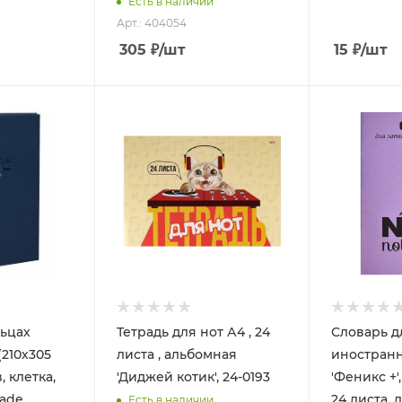
Есть в наличии
Арт.: 404054
305
₽
/шт
15
₽
/шт
льцах
Тетрадь для нот А4 , 24
Словарь д
210х305
листа , альбомная
иностранн
а,
'Диджей котик', 24-0193
'Феникс +'
ade,
24 листа, 
Есть в наличии