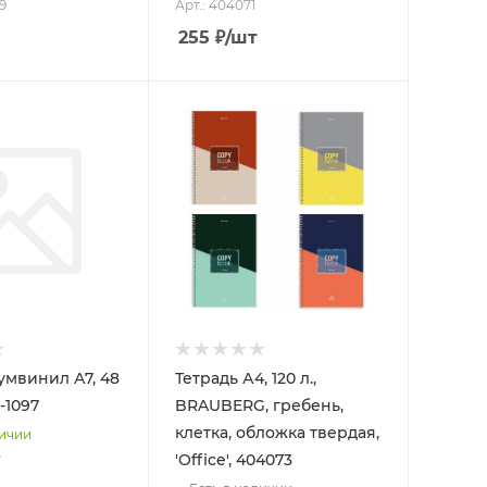
9
Арт.: 404071
255
₽
/шт
умвинил А7, 48
Тетрадь А4, 120 л.,
-1097
BRAUBERG, гребень,
клетка, обложка твердая,
личии
'Office', 404073
7