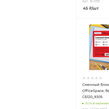
Арт.: 16-0195
45
₽
/шт
Сменный блок 1
OfficeSpace, 
СБ120_9305
Есть в наличии