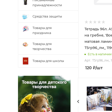
Письменные
принадлежности
Средства защиты
Товары для
Тетрадь 96л. А5
праздника
на гребне, 'Во
матовая лами
Товары для
Т5гр96_лм_ 11
творчества
Есть в наличии
Арт.: Т5гр96_лм_ 1
Товары для школы
120
₽
/шт