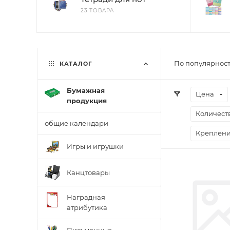
23 ТОВАРА
По популярност
КАТАЛОГ
Бумажная
Цена
продукция
Количеств
общие календари
Креплени
Игры и игрушки
Канцтовары
Наградная
атрибутика