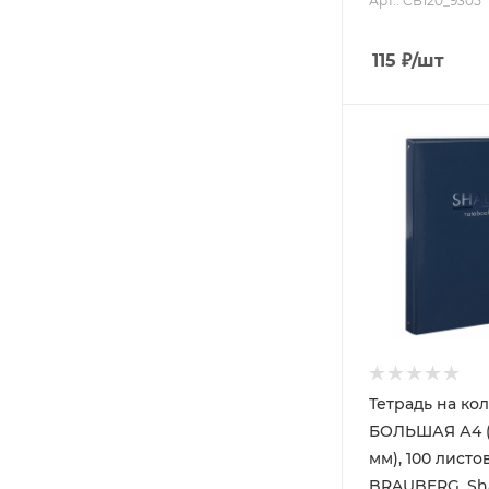
Арт.: СБ120_9305
115
₽
/шт
Тетрадь на ко
БОЛЬШАЯ А4 (
мм), 100 листов, клетк
BRAUBERG, Sh