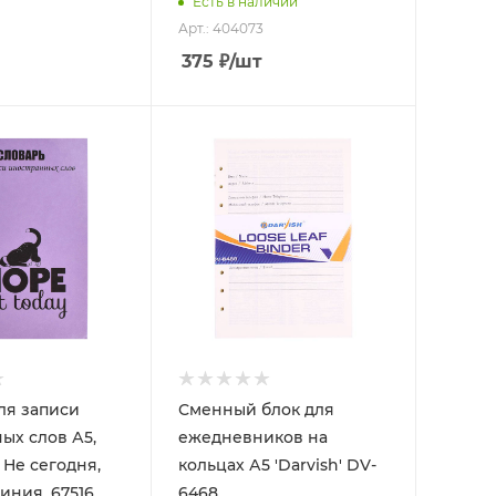
Есть в наличии
Арт.: 404073
375
₽
/шт
ля записи
Сменный блок для
ых слов А5,
ежедневников на
, Не сегодня,
кольцах А5 'Darvish' DV-
линия, 67516
6468