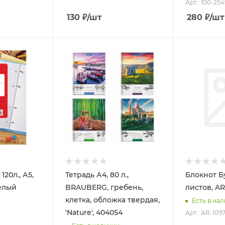
Арт.: 100-254
130
₽
/шт
280
₽
/шт
20л., А5,
Тетрадь А4, 80 л.,
Блокнот Б
белый
BRAUBERG, гребень,
листов, AR
клетка, обложка твердая,
Есть в на
'Nature', 404054
Арт.: AR-109