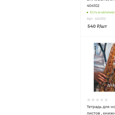
404102
Есть в наличии
Арт.: 404102
540
₽
/шт
Тетрадь для нот
листов , книж