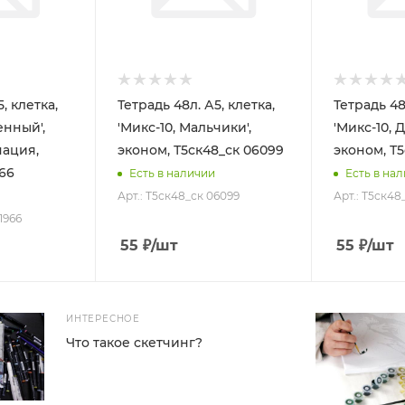
, клетка,
Тетрадь 48л. А5, клетка,
Тетрадь 48
енный',
'Микс-10, Мальчики',
'Микс-10, 
нация,
эконом, Т5ск48_ск 06099
эконом, Т
966
Есть в наличии
Есть в на
Арт.: Т5ск48_ск 06099
Арт.: Т5ск48
1966
55
₽
/шт
55
₽
/шт
ИНТЕРЕСНОЕ
Что такое скетчинг?