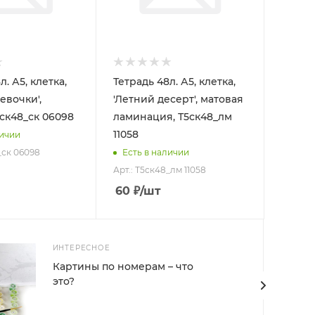
л. А5, клетка,
Тетрадь 48л. А5, клетка,
Девочки',
'Летний десерт', матовая
5ск48_ск 06098
ламинация, Т5ск48_лм
11058
личии
_ск 06098
Есть в наличии
Арт.: Т5ск48_лм 11058
60
₽
/шт
ИНТЕРЕСНОЕ
Картины по номерам – что
это?