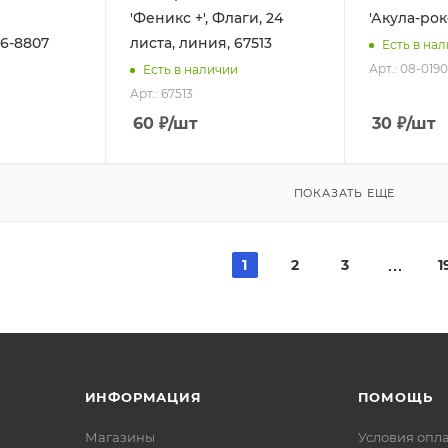
'Феникс +', Флаги, 24
'Акула-рок
16-8807
листа, линия, 67513
Есть в на
Арт.: 08-0190
Есть в наличии
Арт.: 67513
60
₽
/шт
30
₽
/шт
ПОКАЗАТЬ ЕЩЕ
1
2
3
1
ИНФОРМАЦИЯ
ПОМОЩЬ
Магазины
Условия опл