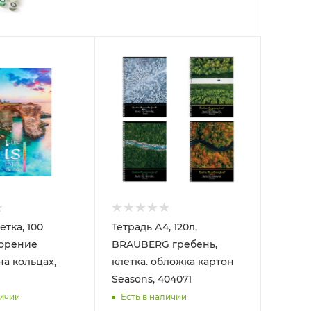
етка, 100
Тетрадь А4, 120л,
ворение
BRAUBERG гребень,
на кольцах,
клетка. обложка картон
Seasons, 404071
личии
Есть в наличии