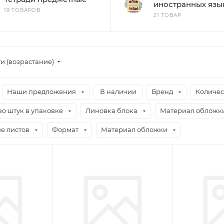
иностранных язы
19 ТОВАРОВ
21 ТОВАР
и (возрастание)
Наши предложения
В наличии
Бренд
Количес
о штук в упаковке
Линовка блока
Материал обложк
е листов
Формат
Материал обложки