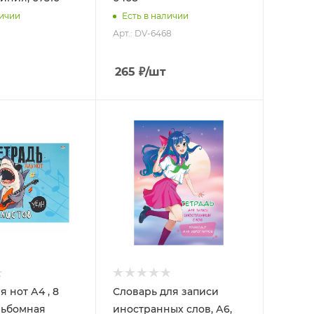
личии
Есть в наличии
Арт.: DV-6468
265
₽
/шт
я нот А4 , 8
Словарь для записи
альбомная
иностранных слов, А6,