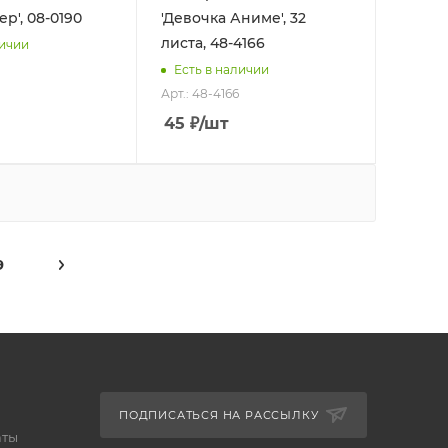
ер', 08-0190
'Девочка Аниме', 32
листа, 48-4166
личии
Есть в наличии
Арт.: 48-4166
45
₽
/шт
9
ПОДПИСАТЬСЯ НА РАССЫЛКУ
аты