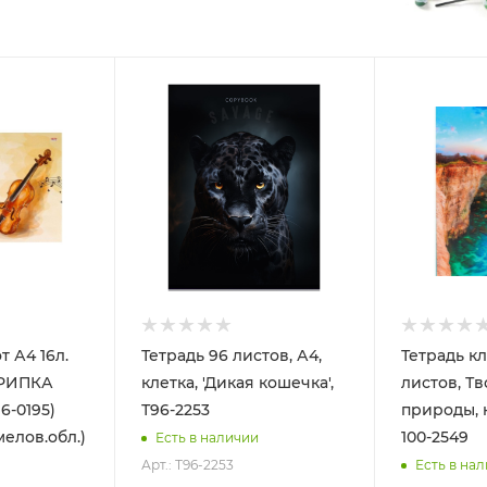
т А4 16л.
Тетрадь 96 листов, А4,
Тетрадь кл
КРИПКА
клетка, 'Дикая кошечка',
листов, Т
6-0195)
Т96-2253
природы, 
мелов.обл.)
100-2549
Есть в наличии
Арт.: Т96-2253
Есть в на