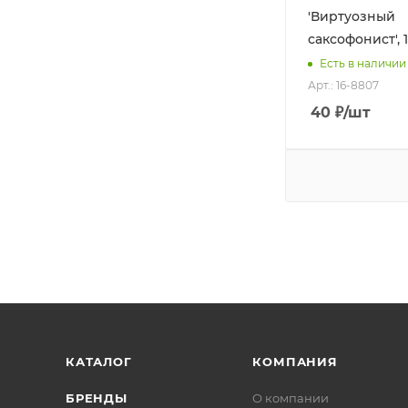
'Виртуозный
саксофонист', 
Есть в наличии
Арт.: 16-8807
40
₽
/шт
КАТАЛОГ
КОМПАНИЯ
БРЕНДЫ
О компании