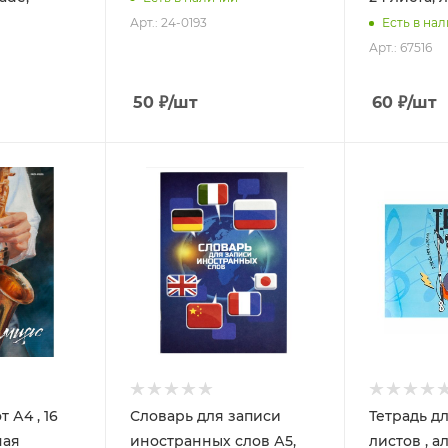
Арт.: 24-0193
Есть в на
Арт.: 67516
50
₽
/шт
60
₽
/шт
 А4 , 16
Словарь для записи
Тетрадь дл
ная
иностранных слов А5,
листов , 