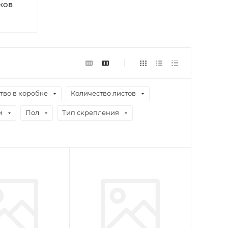
ков
тво в коробке
Количество листов
и
Пол
Тип скрепления