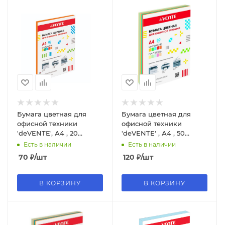
Бумага цветная для
Бумага цветная для
офисной техники
офисной техники
'deVENTE', А4 , 20
'deVENTE' , А4 , 50
листов, 80 г;м2,
листов , 10 цветов,
Есть в наличии
Есть в наличии
оранжевый цвет,
2072257
70
₽
/шт
120
₽
/шт
2072229
В КОРЗИНУ
В КОРЗИНУ