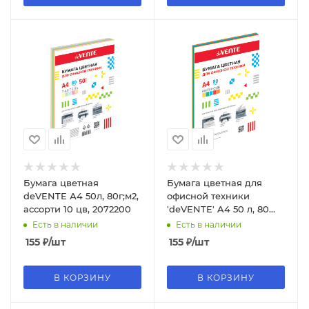
Бумага цветная
Бумага цветная для
deVENTE А4 50л, 80г;м2,
офисной техники
ассорти 10 цв, 2072200
'deVENTE' A4 50 л, 80
г;м², ассорти (5 цветов),
Есть в наличии
Есть в наличии
2072414
155
₽
/шт
155
₽
/шт
В КОРЗИНУ
В КОРЗИНУ