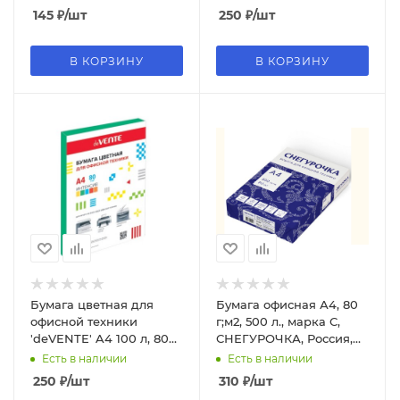
145
₽
/шт
250
₽
/шт
В КОРЗИНУ
В КОРЗИНУ
Бумага цветная для
Бумага офисная А4, 80
офисной техники
г;м2, 500 л., марка С,
'deVENTE' A4 100 л, 80
СНЕГУРОЧКА, Россия,
г;м², интенсив зеленый,
146% (CIE), 110071
Есть в наличии
Есть в наличии
2072410
250
₽
/шт
310
₽
/шт