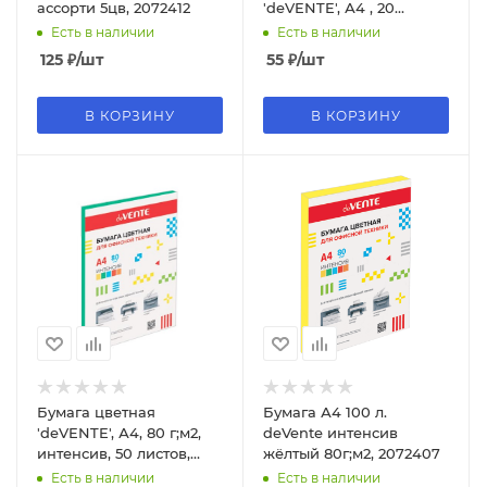
ассорти 5цв, 2072412
'deVENTE', А4 , 20
листов, 80 г;м2,
Есть в наличии
Есть в наличии
салатовый цвет, 2072236
125
₽
/шт
55
₽
/шт
В КОРЗИНУ
В КОРЗИНУ
Бумага цветная
Бумага А4 100 л.
'deVENTE', А4, 80 г;м2,
deVente интенсив
интенсив, 50 листов,
жёлтый 80г;м2, 2072407
зеленый цвет, 2072417
Есть в наличии
Есть в наличии