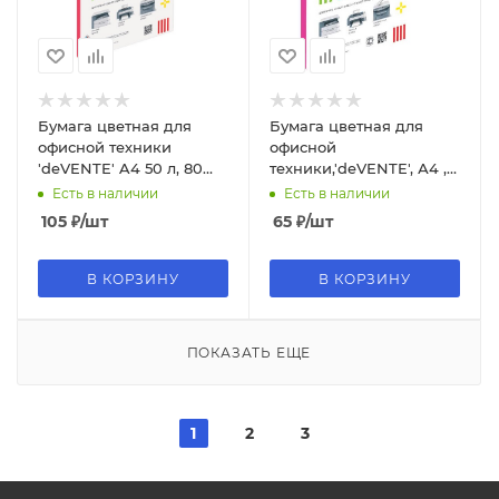
Бумага цветная для
Бумага цветная для
офисной техники
офисной
'deVENTE' A4 50 л, 80
техники,'deVENTE', А4 ,
г;м², интенсив красный,
75г;м2, неон, розовый
Есть в наличии
Есть в наличии
2072246
цвет, 2072224
105
₽
/шт
65
₽
/шт
В КОРЗИНУ
В КОРЗИНУ
ПОКАЗАТЬ ЕЩЕ
1
2
3