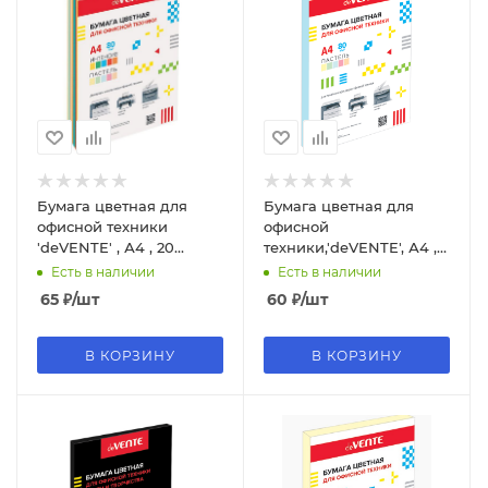
Бумага цветная для
Бумага цветная для
офисной техники
офисной
'deVENTE' , А4 , 20
техники,'deVENTE', А4 ,
листов , неоновые цвета,
80г;м2, пастель, голубой
Есть в наличии
Есть в наличии
(5 цветов), 2072225
цвет, (20 л), 2072233
65
₽
/шт
60
₽
/шт
В КОРЗИНУ
В КОРЗИНУ