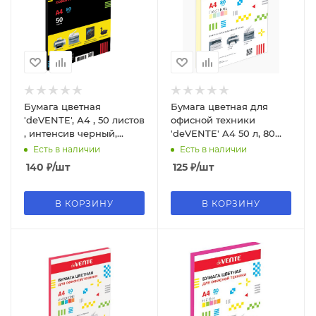
Бумага цветная
Бумага цветная для
'deVENTE', А4 , 50 листов
офисной техники
, интенсив черный,
'deVENTE' A4 50 л, 80
2072100
г;м², пастельный
Есть в наличии
Есть в наличии
желтый, 2072701
140
₽
/шт
125
₽
/шт
В КОРЗИНУ
В КОРЗИНУ