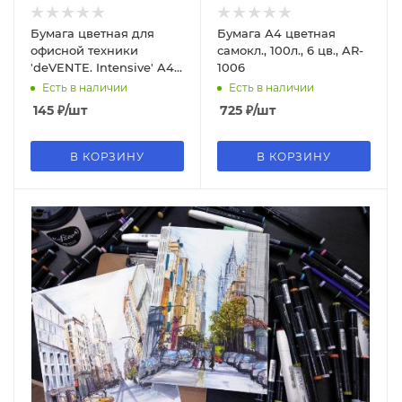
Бумага цветная для
Бумага А4 цветная
офисной техники
самокл., 100л., 6 цв., AR-
'deVENTE. Intensive' A4
1006
50 л, 80 г;м², интенсив
Есть в наличии
Есть в наличии
синий, 2072420
145
₽
/шт
725
₽
/шт
В КОРЗИНУ
В КОРЗИНУ