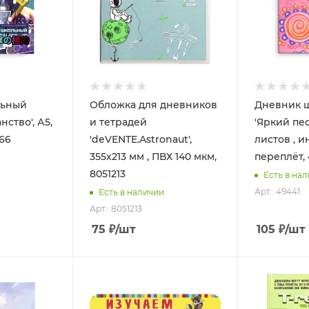
льный
Обложка для дневников
Дневник 
ство', А5,
и тетрадей
'Яркий пес'
866
'deVENTE.Astronaut',
листов , 
355х213 мм , ПВХ 140 мкм,
переплёт, 
8051213
Есть в на
Арт.: 49441
Есть в наличии
Арт.: 8051213
75
₽
/шт
105
₽
/шт