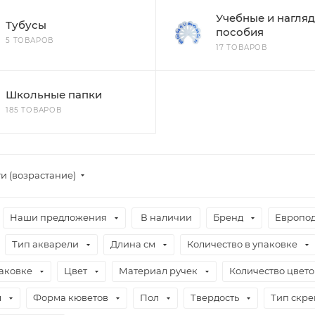
Учебные и нагля
Тубусы
пособия
5 ТОВАРОВ
17 ТОВАРОВ
Школьные папки
185 ТОВАРОВ
и (возрастание)
Наши предложения
В наличии
Бренд
Европо
Тип акварели
Длина см
Количество в упаковке
паковке
Цвет
Материал ручек
Количество цвето
л
Форма кюветов
Пол
Твердость
Тип скр