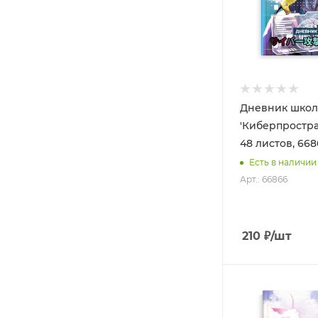
Дневник шко
'Киберпростран
48 листов, 66
Есть в наличии
Арт.: 66866
210
₽
/шт