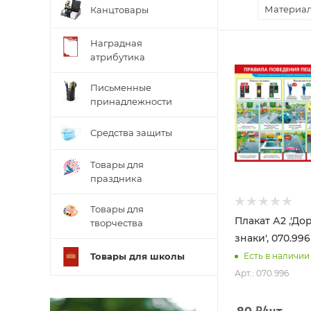
Материал
Канцтовары
Наградная
атрибутика
Письменные
принадлежности
Средства защиты
Товары для
праздника
Товары для
Плакат А2 ,'Д
творчества
знаки', 070.996
Есть в наличии
Товары для школы
Арт.: 070.996