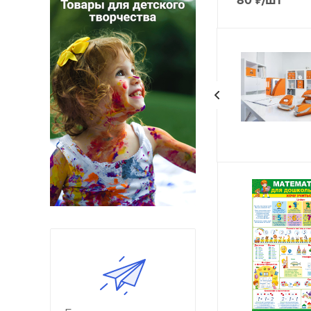
80
₽
/шт