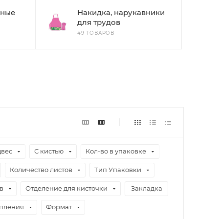
дные
Накидка, нарукавники
для трудов
49 ТОВАРОВ
двес
С кистью
Кол-во в упаковке
Количество листов
Тип Упаковки
в
Отделение для кисточки
Закладка
епления
Формат