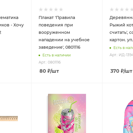
тематика
Плакат 'Правила
Деревянн
ков - Хочу
поведения при
Рыжий кот
2
вооруженном
считать', 
нападении на учебное
картон. уп
заведение', 0801116
Есть в на
Арт.: ИД-139
Есть в наличии
Арт.: 0801116
80
₽
/шт
370
₽
/шт