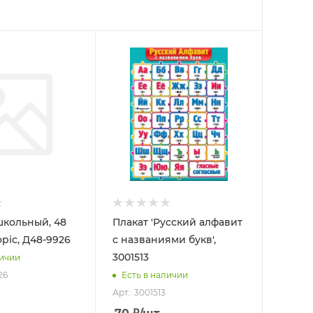
кольный, 48
Плакат 'Русский алфавит
opic, Д48-9926
с названиями букв',
3001513
личии
26
Есть в наличии
Арт.: 3001513