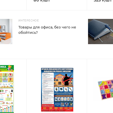
80
₽
/шт
325
₽
/шт
ИНТЕРЕСНОЕ
Товары для офиса, без чего не
обойтись?