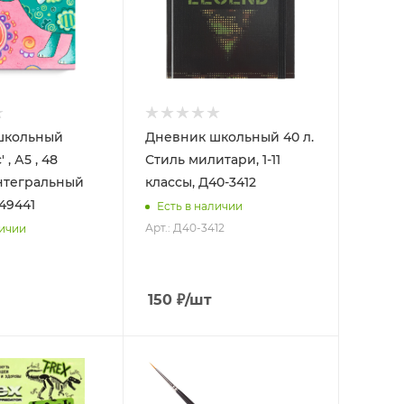
школьный
Дневник школьный 40 л.
 , А5 , 48
Стиль милитари, 1-11
интегральный
классы, Д40-3412
49441
Есть в наличии
Арт.: Д40-3412
личии
150
₽
/шт