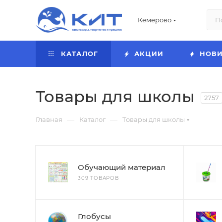
Кемерово
КАТАЛОГ
АКЦИИ
НОВ
Товары для школы
2757
—
—
Главная
Каталог
Товары для школы
Обучающий материал
309 ТОВАРОВ
Глобусы