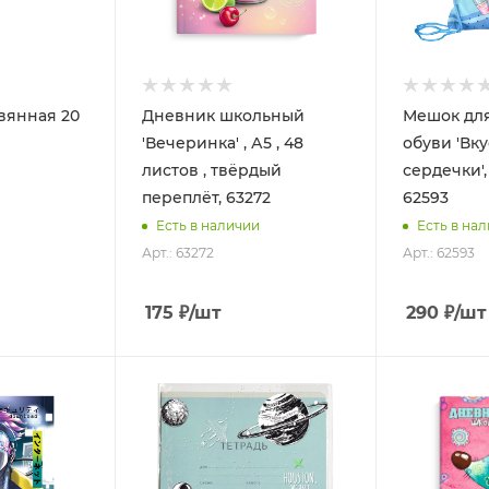
вянная 20
Дневник школьный
Мешок дл
'Вечеринка' , А5 , 48
обуви 'Вк
листов , твёрдый
сердечки',
переплёт, 63272
62593
Есть в наличии
Есть в на
Арт.: 63272
Арт.: 62593
175
₽
/шт
290
₽
/шт