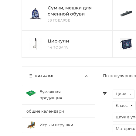
Сумки, мешки для
сменной обуви
58 ТОВАРОВ
Циркули
44 ТОВАРА
По популярност
КАТАЛОГ
Бумажная
Цена
продукция
Класс
общие календари
Штук в у
Игры и игрушки
Материа