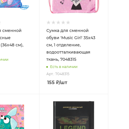
я сменной
Сумка для сменной
усные
обуви 'Music Girl' 35x43
 (36х48 см),
см, 1 отделение,
водоотталкивающая
ткань, 7048315
личии
Есть в наличии
Арт.: 7048315
155
₽
/шт