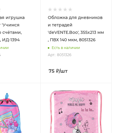
ая игрушка
Обложка для дневников
 'Учимся
и тетрадей
со счётами,
'deVENTE.Boo', 355х213 мм
., ИД-1394
, ПВХ 140 мкм, 8051326
личии
Есть в наличии
4
Арт.: 8051326
75
₽
/шт