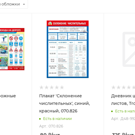
 обложки
орожные
Плакат 'Склонение
Дневник ш
числительных', синий,
листов, Tr
красный, 070.826
Есть в на
Арт.: Д48-99
Есть в наличии
Арт.: 070.826