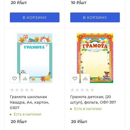
20
₽
/шт
10
₽
/шт
В КОРЗИНУ
В КОРЗИНУ
Грамота школьная
Грамота детская, (20
Квадра, А4, картон,
шт;уп), фольга, ОФГ-397
0307
Есть в наличии
Есть в наличии
20
₽
/шт
20
₽
/шт