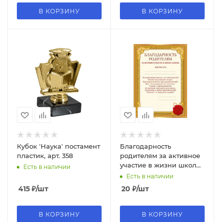
В КОРЗИНУ
В КОРЗИНУ
Кубок 'Наука' постамент
Благодарность
пластик, арт. 358
родителям за активное
участие в жизни школы ,
Есть в наличии
А5 , (10;1), 044,197
Есть в наличии
415
₽
/шт
20
₽
/шт
В КОРЗИНУ
В КОРЗИНУ