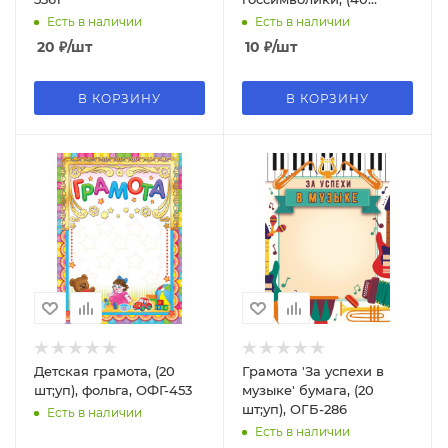
шт;уп), 3933
Есть в наличии
Есть в наличии
20
₽
/шт
10
₽
/шт
В КОРЗИНУ
В КОРЗИНУ
Детская грамота, (20
Грамота 'За успехи в
шт;уп), фольга, ОФГ-453
музыке' бумага, (20
шт;уп), ОГБ-286
Есть в наличии
Есть в наличии