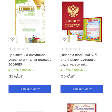
Грамота 'За активное
Диплом двойной 'Об
участие в жизни класса',
окончании детского
3001683
сада' красный
(бумвинил)
Есть в наличии
Есть в наличии
25
₽
/шт
95
₽
/шт
В КОРЗИНУ
В КОРЗИНУ