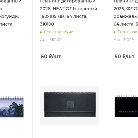
рованный
Планинг датированный
Планинг 
Ь
2026, НЕАПОЛЬ зеленый,
2026, ФЛ
ургунди,
160х105 мм, 64 листа,
оранжевый
листа,
310100
64 листа, 3
Есть в наличии
Есть в на
Арт.: 310100
Арт.: 310119
50
₽
/шт
50
₽
/шт