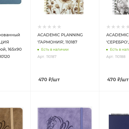
рованный
ACADEMIC PLANNING
ACADEMIC
НЦИЯ
'ГАРМОНИЯ', 110187
'СЕРЕБРО',
ой, 165х90
Есть в наличии
Есть в на
10120
Арт.: 110187
Арт.: 110188
470
₽
/шт
470
₽
/шт