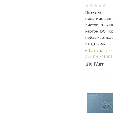
Планинг
недатированн
листов, 285х10
картон, BG 'Г
пейзаж', отд.ф
КРТ_62844
Есть в наличии
Арт.: ПН-КРТ_62
210
₽
/шт