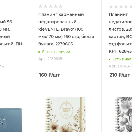
Планинг карманный
Планинг
ый 56
недатированный
недатиро
0 мм,
'deVENTE. Bravo' (100
листов, 28
орный
ммx170 мм) 160 стр, белая
картон, BG
ольгой, ПН-
бумага, 2239605
отд.фольго
КРТ_62845
Есть в наличии
Арт.: 2239605
Есть в на
844
Арт.: ПН-КР
160
₽
/шт
210
₽
/шт