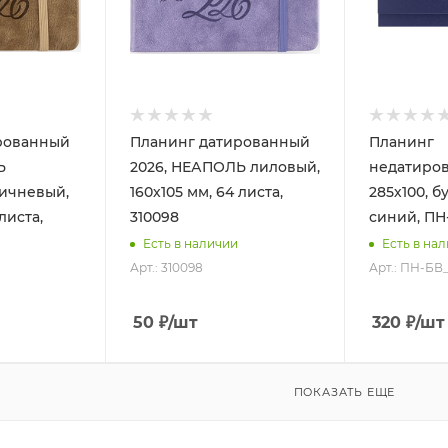
рованный
Планинг датированный
Планинг
Ь
2026, НЕАПОЛЬ лиловый,
недатиров
ричневый,
160х105 мм, 64 листа,
285х100, б
листа,
310098
синий, ПН
Есть в наличии
Есть в на
Арт.: 310098
Арт.: ПН-БВ
50
₽
/шт
320
₽
/шт
ПОКАЗАТЬ ЕЩЕ