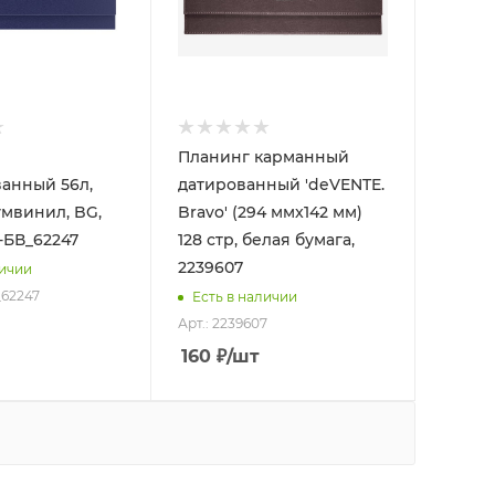
Планинг карманный
анный 56л,
датированный 'deVENTE.
умвинил, BG,
Bravo' (294 ммx142 мм)
-БВ_62247
128 стр, белая бумага,
2239607
личии
_62247
Есть в наличии
Арт.: 2239607
160
₽
/шт