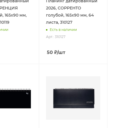
датированный
Планинг датированный
ОРЕНЦИЯ
2026, СОРРЕНТО
, 165х90 мм,
голубой, 165х90 мм, 64
10119
листа, 310127
личии
Есть в наличии
Арт.: 310127
50
₽
/шт