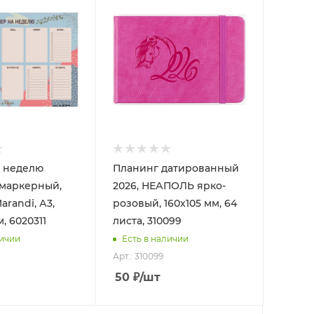
а неделю
Планинг датированный
-маркерный,
2026, НЕАПОЛЬ ярко-
randi, А3,
розовый, 160х105 мм, 64
, 6020311
листа, 310099
личии
Есть в наличии
Арт.: 310099
50
₽
/шт