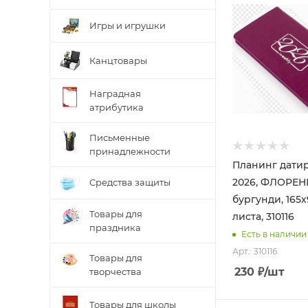
Игры и игрушки
Канцтовары
Наградная
атрибутика
Письменные
принадлежности
Планинг дати
2026, ФЛОРЕ
Средства защиты
бургунди, 165х
Товары для
листа, 310116
праздника
Есть в наличии
Арт.: 310116
Товары для
230
₽
/шт
творчества
Товары для школы