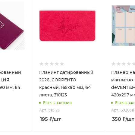
рованный
Планинг датированный
Планер н
НЦИЯ
2026, СОРРЕНТО
магнитно
90 мм, 64
красный, 165х90 мм, 64
deVENTE.Ma
листа, 310123
420х297 мм
Есть в наличии
Есть в на
Арт.: 310123
Арт.: 6020311
195
₽
/шт
350
₽
/шт