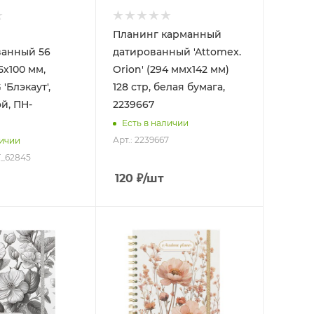
Планинг карманный
ванный 56
датированный 'Attomex.
5х100 мм,
Orion' (294 ммx142 мм)
 'Блэкаут',
128 стр, белая бумага,
й, ПН-
2239667
Есть в наличии
Арт.: 2239667
личии
Т_62845
120
₽
/шт