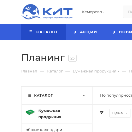
Кемерово
КАТАЛОГ
АКЦИИ
НОВ
Планинг
23
—
—
—
Главная
Каталог
Бумажная продукция
П
По популярност
КАТАЛОГ
Бумажная
Цена
продукция
общие календари