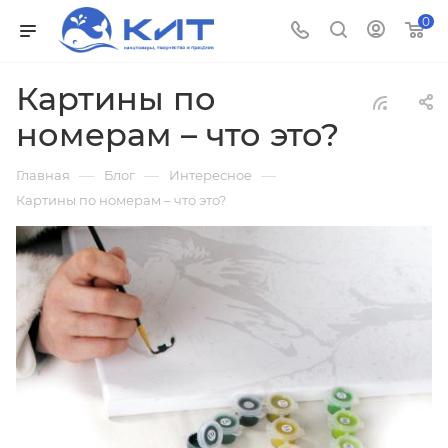
0
Картины по
номерам – что это?
—
—
—
Главная
Блог
Интересное
Картины по номерам – что это?