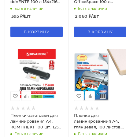
deVENTE 100 л 154х216
OfficeSpace 100 л
мм 4122000
303х426 мм LF10532
Есть в наличии
Есть в наличии
395
₽
/шт
2 060
₽
/шт
В КОРЗИНУ
В КОРЗИНУ
Пленки-заготовки для
Пленка для
ламинирования А4,
ламинированния А4,
КОМПЛЕКТ 100 шт., 125
глянцевая, 100 листов,
мкм, BRAUBERG, 530803
80 мк, AR-10182
Есть в наличии
Есть в наличии