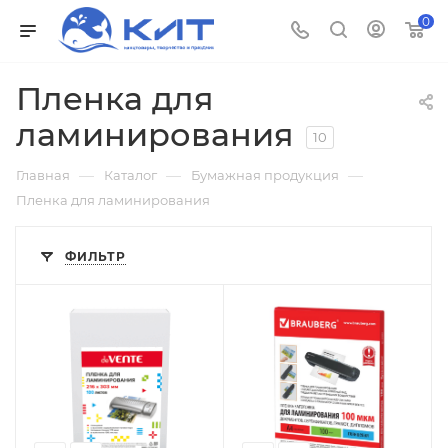
0
Пленка для
ламинирования
10
—
—
—
Главная
Каталог
Бумажная продукция
Пленка для ламинирования
ФИЛЬТР