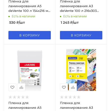
Плёнка для
Плёнка для
ламинирования А5
ламинирования А3
deVente 100 л 154х216 мм
deVente 100 л 216х303
4122303
мм 4122400
Есть в наличии
Есть в наличии
530
₽
/шт
1 245
₽
/шт
В КОРЗИНУ
В КОРЗИНУ
Пленка для
Пленка для
ламинирования A5
ламинирования А3