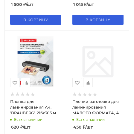
1 500
₽
/шт
1 015
₽
/шт
В КОРЗИНУ
В КОРЗИНУ
Пленка для
Пленки-заготовки для
ламинирования А4,
ламинирования
'BRAUBERG', 216х303 мм,
МАЛОГО ФОРМАТА, А6,
глянцевая, 100 шт;уп, 75
КОМПЛЕКТ 100 шт., 60
Есть в наличии
Есть в наличии
мкм, 530800
мкм, BRAUBERG, 531784
620
₽
/шт
450
₽
/шт