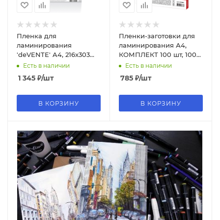
Пленка для
Пленки-заготовки для
ламинирования
ламинирования А4,
'deVENTE' A4, 216x303
КОМПЛЕКТ 100 шт, 100
мм, толщина 175 мкм,
мкм, BRAUBERG, 530801
Есть в наличии
Есть в наличии
100 л, 4122307
1 345
₽
/шт
785
₽
/шт
В КОРЗИНУ
В КОРЗИНУ