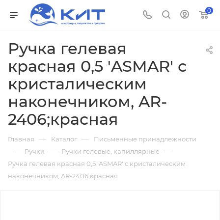
0
Ручка гелевая
красная 0,5 'ASMAR' с
кристалическим
наконечником, AR-
2406;красная
—
—
Главная
Каталог
Письменные принадлежности
—
—
—
Ручки
Ручки гелевые, капиллярные
Ручка гелевая красная 0,5 'ASMAR' с кристалическим
наконечником, AR-2406;красная