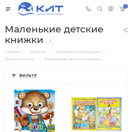
0
Маленькие детские
книжки
4
—
—
—
Главная
Каталог
Бумажная продукция
—
Детские книги
Маленькие детские книжки
ФИЛЬТР