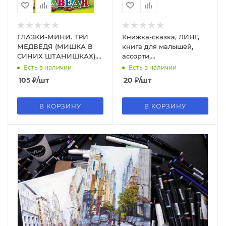
ГЛАЗКИ-МИНИ. ТРИ
Книжка-сказка, ЛИНГ,
МЕДВЕДЯ (МИШКА В
книга для малышей,
СИНИХ ШТАНИШКАХ),
ассорти,
978-5-378-02496-4
КНИЖКА;МАЛЫШКА
Есть в наличии
Есть в наличии
105
₽
/шт
20
₽
/шт
В КОРЗИНУ
В КОРЗИНУ