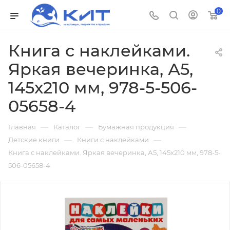
0
Книга с наклейками.
Яркая вечеринка, А5,
145х210 мм, 978-5-506-
05658-4
—
—
—
Главная
Каталог
Бумажная продукция
—
—
Детские книги
Книги с наклейками
Книга с наклейками. Яркая вечеринка, А5, 145х210 мм, 978-5-
506-05658-4