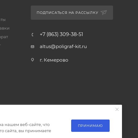
ПОДПИСАТЬСЯ НА РАССЫЛКУ
аты
тавки
+7 (863) 309-38-51
врат
т
altus@poligraf-kit.ru
г. Кемерово
а нашем веб-сайте, что
ПРИНИМАЮ
о сайта, вы принимаете