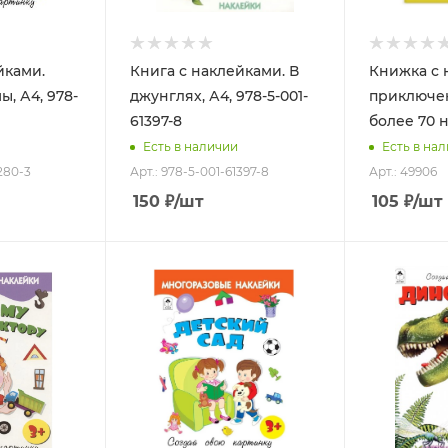
йками.
Книга с наклейками. В
Книжка с 
, А4, 978-
джунглях, А4, 978-5-001-
приключен
61397-8
более 70 
Есть в наличии
Есть в на
1280-3
Арт.: 978-5-001-61397-8
Арт.: 49906
150
₽
/шт
105
₽
/шт