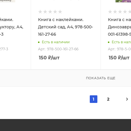
йками.
Книга с наклейками.
Книга с н
ктору, А4,
Детский сад, А4, 978-500-
Динозавры,
-3
161-27-66
001-61398-
Есть в наличии
Есть в на
277-3
Арт.: 978-500-161-27-66
Арт.: 978-5-
150
₽
/шт
150
₽
/шт
ПОКАЗАТЬ ЕЩЕ
1
2